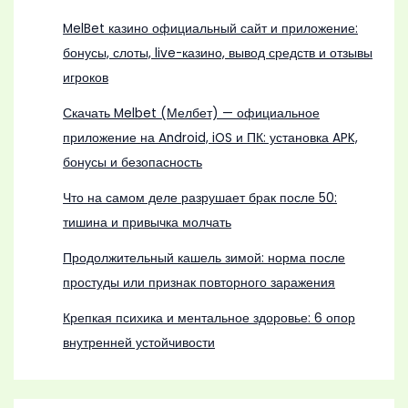
MelBet казино официальный сайт и приложение:
бонусы, слоты, live-казино, вывод средств и отзывы
игроков
Скачать Melbet (Мелбет) — официальное
приложение на Android, iOS и ПК: установка APK,
бонусы и безопасность
Что на самом деле разрушает брак после 50:
тишина и привычка молчать
Продолжительный кашель зимой: норма после
простуды или признак повторного заражения
Крепкая психика и ментальное здоровье: 6 опор
внутренней устойчивости