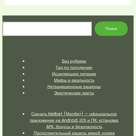
По
Поиск
Без рубрики
Гид по похудению
Исцеляющее питание
Мифы и реальность
Нетрадиционные рационы
Экзотические диеты
Скачать Melbet (Мелбет) — официальное
приложение на Android, iOS и ПК: установка
APK, бонусы и безопасность
Продолжительный кашель зимой: норма