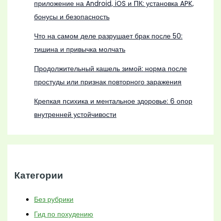
приложение на Android, iOS и ПК: установка APK,
бонусы и безопасность
Что на самом деле разрушает брак после 50:
тишина и привычка молчать
Продолжительный кашель зимой: норма после
простуды или признак повторного заражения
Крепкая психика и ментальное здоровье: 6 опор
внутренней устойчивости
Категории
Без рубрики
Гид по похудению