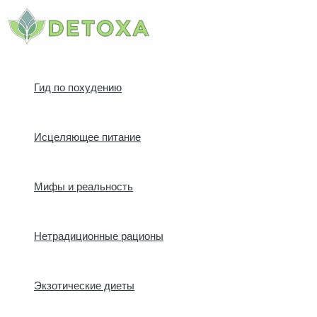
Перейти
к
содержимому
Гид по похудению
Исцеляющее питание
Мифы и реальность
Нетрадиционные рационы
Экзотические диеты