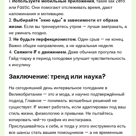
1.
Используйте мобильные приложения
, такие как Zero
или Fastic. Они помогают отслеживать время, дают
напоминания и мотивацию.
2.
Выбирайте "окно еды" в зависимости от образа
жизни.
Если вы тренируетесь утром — лучше завтракать, а
не ужинать поздно.
3.
Не будьте перфекционистом.
Один срыв — не конец.
Важно общее направление, а не идеальная неделя.
4.
Свяжите IF с движением.
Даже обычная прогулка по
Гайд-парку в период голодовки улучшит чувствительность
к инсулину.
Заключение: тренд или наука?
На сегодняшний день интервальное голодание в
Великобритании — это и мода, и научно подтверждённый
подход. Главное — понимать: волшебных решений не
существует. IF может работать, если адаптирован под ваш
стиль жизни, физиологию и привычки. Не пытайтесь
копировать чей-то график из инстаграма.
Прислушивайтесь к себе, и тогда у этого инструмента есть
все шансы стать вашим помощником — а не временным