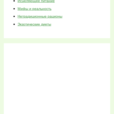
Исцеляющее питание
Мифы и реальность
Нетрадиционные рационы
Экзотические диеты