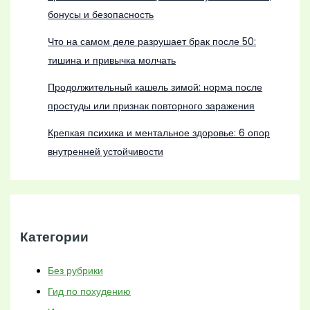
бонусы и безопасность
Что на самом деле разрушает брак после 50:
тишина и привычка молчать
Продолжительный кашель зимой: норма после
простуды или признак повторного заражения
Крепкая психика и ментальное здоровье: 6 опор
внутренней устойчивости
Категории
Без рубрики
Гид по похудению