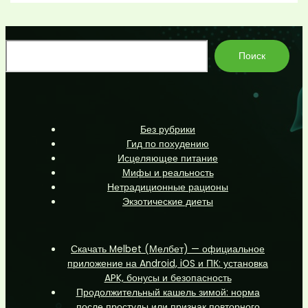
По
Поиск
Без рубрики
Гид по похудению
Исцеляющее питание
Мифы и реальность
Нетрадиционные рационы
Экзотические диеты
Скачать Melbet (Мелбет) — официальное
приложение на Android, iOS и ПК: установка
APK, бонусы и безопасность
Продолжительный кашель зимой: норма
после простуды или признак повторного