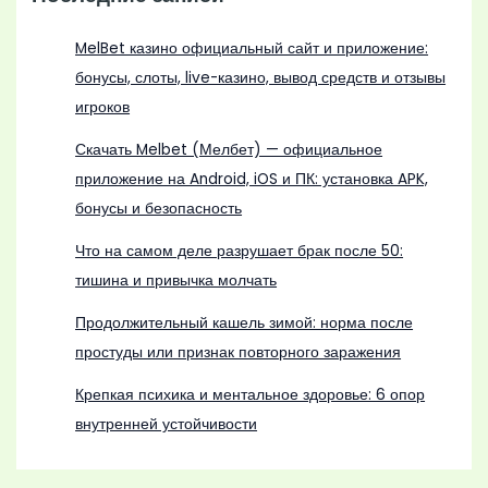
MelBet казино официальный сайт и приложение:
бонусы, слоты, live-казино, вывод средств и отзывы
игроков
Скачать Melbet (Мелбет) — официальное
приложение на Android, iOS и ПК: установка APK,
бонусы и безопасность
Что на самом деле разрушает брак после 50:
тишина и привычка молчать
Продолжительный кашель зимой: норма после
простуды или признак повторного заражения
Крепкая психика и ментальное здоровье: 6 опор
внутренней устойчивости