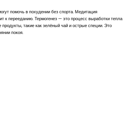
могут помочь в похудении без спорта. Медитация
ит к перееданию. Термогенез — это процесс выработки тепла
 продукты, такие как зелёный чай и острые специи. Это
оянии покоя.