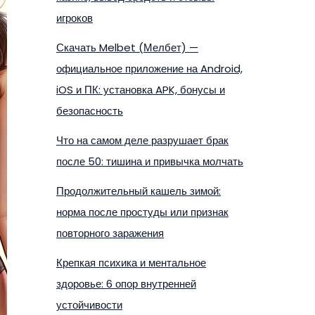
игроков
Скачать Melbet (Мелбет) —
официальное приложение на Android,
iOS и ПК: установка APK, бонусы и
безопасность
Что на самом деле разрушает брак
после 50: тишина и привычка молчать
Продолжительный кашель зимой:
норма после простуды или признак
повторного заражения
Крепкая психика и ментальное
здоровье: 6 опор внутренней
устойчивости