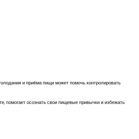
 голодания и приёма пищи может помочь контролировать
ите, помогает осознать свои пищевые привычки и избежать