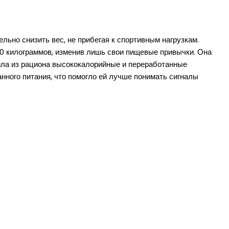
льно снизить вес, не прибегая к спортивным нагрузкам.
20 килограммов, изменив лишь свои пищевые привычки. Она
ила из рациона высококалорийные и переработанные
анного питания, что помогло ей лучше понимать сигналы