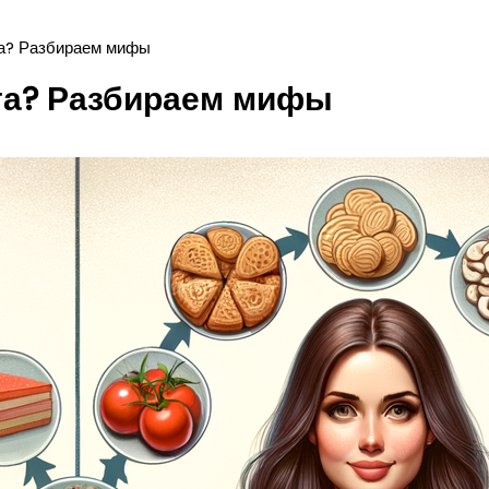
та? Разбираем мифы
рта? Разбираем мифы