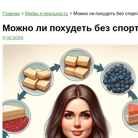
Поиск
Главная
Мифы и реальность
Можно ли похудеть без спор
Можно ли похудеть без спо
11.02.2025