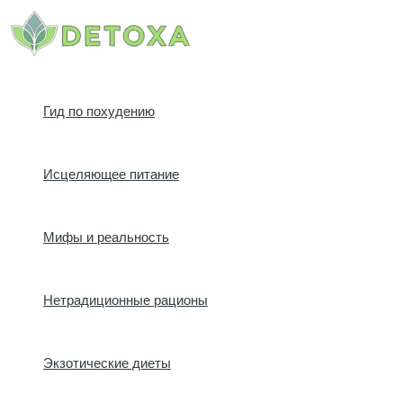
Перейти
к
содержимому
Гид по похудению
Исцеляющее питание
Мифы и реальность
Нетрадиционные рационы
Экзотические диеты