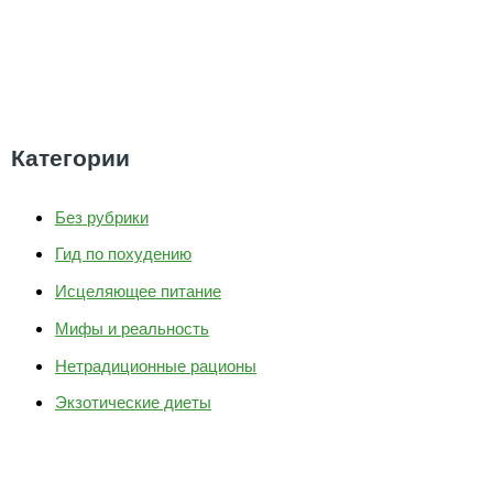
Категории
Без рубрики
Гид по похудению
Исцеляющее питание
Мифы и реальность
Нетрадиционные рационы
Экзотические диеты