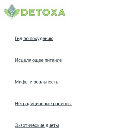
Перейти
к
содержимому
Гид по похудению
Исцеляющее питание
Мифы и реальность
Нетрадиционные рационы
Экзотические диеты