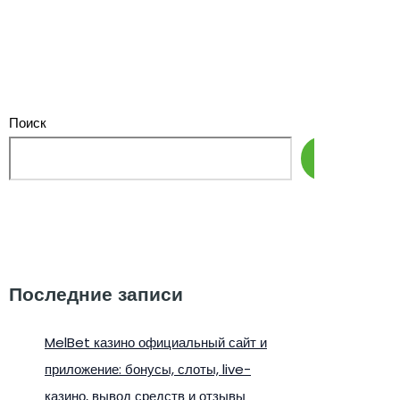
Поиск
Поиск
Последние записи
MelBet казино официальный сайт и
приложение: бонусы, слоты, live-
казино, вывод средств и отзывы