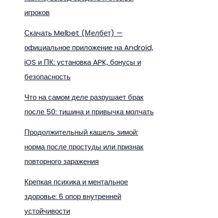
игроков
Скачать Melbet (Мелбет) —
официальное приложение на Android,
iOS и ПК: установка APK, бонусы и
безопасность
Что на самом деле разрушает брак
после 50: тишина и привычка молчать
Продолжительный кашель зимой:
норма после простуды или признак
повторного заражения
Крепкая психика и ментальное
здоровье: 6 опор внутренней
устойчивости