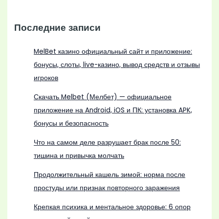
Последние записи
MelBet казино официальный сайт и приложение:
бонусы, слоты, live-казино, вывод средств и отзывы
игроков
Скачать Melbet (Мелбет) — официальное
приложение на Android, iOS и ПК: установка APK,
бонусы и безопасность
Что на самом деле разрушает брак после 50:
тишина и привычка молчать
Продолжительный кашель зимой: норма после
простуды или признак повторного заражения
Крепкая психика и ментальное здоровье: 6 опор