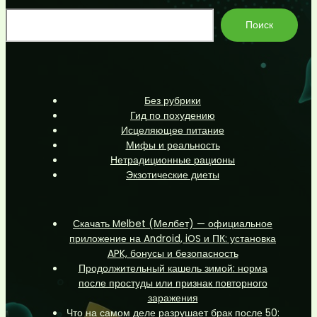
По
Поиск
Без рубрики
Гид по похудению
Исцеляющее питание
Мифы и реальность
Нетрадиционные рационы
Экзотические диеты
Скачать Melbet (Мелбет) — официальное
приложение на Android, iOS и ПК: установка
APK, бонусы и безопасность
Продолжительный кашель зимой: норма
после простуды или признак повторного
заражения
Что на самом деле разрушает брак после 50: