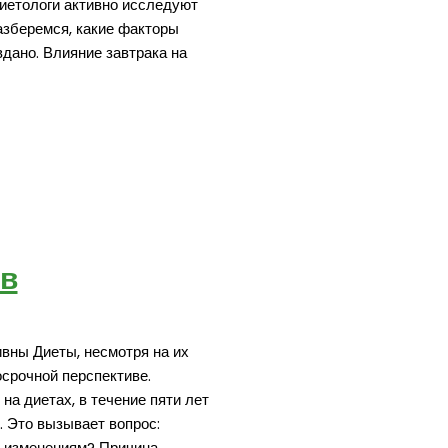
диетологи активно исследуют
азберемся, какие факторы
дано. Влияние завтрака на
 в
вны Диеты, несмотря на их
срочной перспективе.
а диетах, в течение пяти лет
 Это вызывает вопрос:
м изменениям? Причина