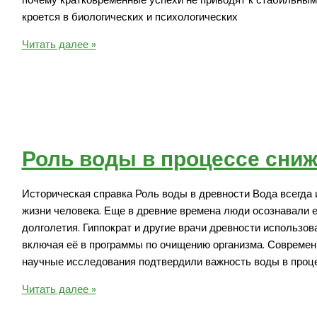
кроется в биологических и психологических
Почему
Читать далее »
диеты
не
работают
в
долгосрочной
перспективе
Роль воды в процессе сниж
Историческая справка Роль воды в древности Вода всегда 
жизни человека. Еще в древние времена люди осознавали е
долголетия. Гиппократ и другие врачи древности использов
включая её в программы по очищению организма. Современ
научные исследования подтвердили важность воды в проц
Роль
Читать далее »
воды