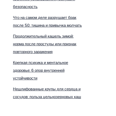
безопасность
Что на самом деле разрушает брак
после 50: тишина и привычка молчать
Продолжительный кашель зимой:
норма после простуды или признак
повторного заражения
Крепкая психика и ментальное
здоровье: 6 опор внутренней
устойчивости
Нешлифованные крупы для сердца и
сосудов: польза цельнозерновых каш