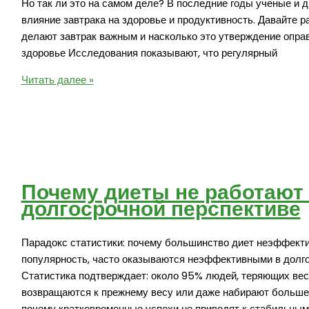
Но так ли это на самом деле? В последние годы ученые и 
влияние завтрака на здоровье и продуктивность. Давайте р
делают завтрак важным и насколько это утверждение оправ
здоровье Исследования показывают, что регулярный
Правда
Читать далее »
ли
что
завтрак
самый
важный
прием
Почему диеты не работают
пищи
долгосрочной перспективе
Парадокс статистики: почему большинство диет неэффекти
популярность, часто оказываются неэффективными в долго
Статистика подтверждает: около 95% людей, теряющих вес н
возвращаются к прежнему весу или даже набирают больше.
почему кратковременные успехи не приводят к стабильны