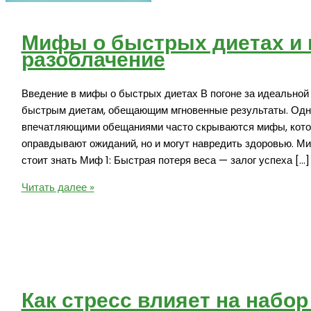
Мифы о быстрых диетах и 
разоблачение
Введение в мифы о быстрых диетах В погоне за идеальной
быстрым диетам, обещающим мгновенные результаты. Одна
впечатляющими обещаниями часто скрываются мифы, котор
оправдывают ожиданий, но и могут навредить здоровью. М
стоит знать Миф 1: Быстрая потеря веса — залог успеха […]
Мифы
Читать далее »
о
быстрых
диетах
и
их
разоблачение
Как стресс влияет на набор 