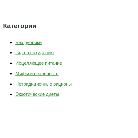
Категории
Без рубрики
Гид по похудению
Исцеляющее питание
Мифы и реальность
Нетрадиционные рационы
Экзотические диеты