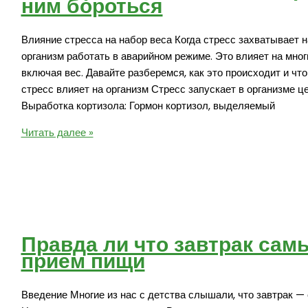
ним бороться
Влияние стресса на набор веса Когда стресс захватывает н
организм работать в аварийном режиме. Это влияет на мног
включая вес. Давайте разберемся, как это происходит и что
стресс влияет на организм Стресс запускает в организме це
Выработка кортизола: Гормон кортизол, выделяемый
Как
Читать далее »
стресс
влияет
на
набор
веса
и
Правда ли что завтрак са
как
прием пищи
с
ним
Введение Многие из нас с детства слышали, что завтрак —
бороться