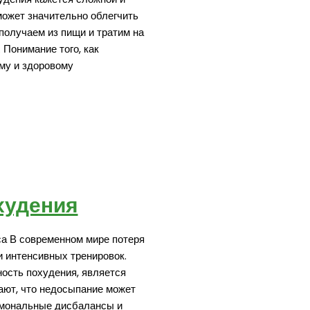
может значительно облегчить
получаем из пищи и тратим на
Понимание того, как
му и здоровому
худения
са В современном мире потеря
и интенсивных тренировок.
ость похудения, является
ают, что недосыпание может
рмональные дисбалансы и