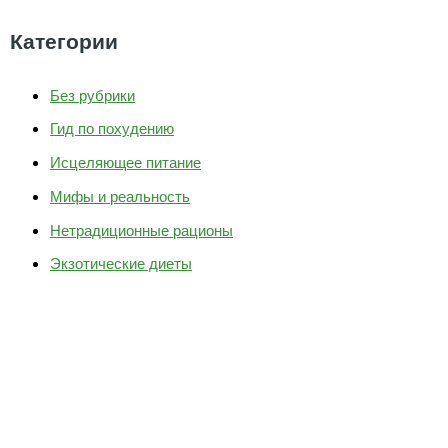
Категории
Без рубрики
Гид по похудению
Исцеляющее питание
Мифы и реальность
Нетрадиционные рационы
Экзотические диеты