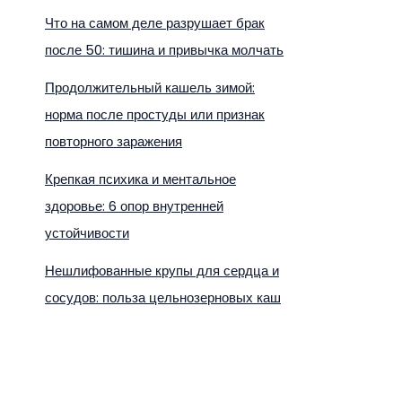
Что на самом деле разрушает брак
после 50: тишина и привычка молчать
Продолжительный кашель зимой:
норма после простуды или признак
повторного заражения
Крепкая психика и ментальное
здоровье: 6 опор внутренней
устойчивости
Нешлифованные крупы для сердца и
сосудов: польза цельнозерновых каш