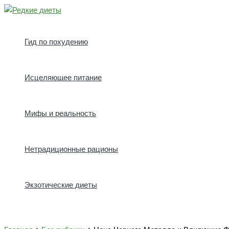
Перейти
к
содержимому
Гид по похудению
Исцеляющее питание
Мифы и реальность
Нетрадиционные рационы
Экзотические диеты
Поиск