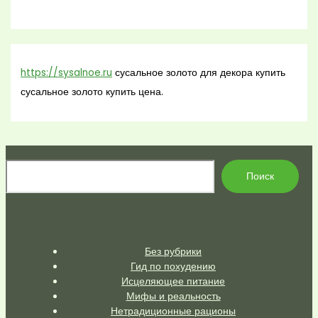
https://sysalnoe.ru
сусальное золото для декора купить
сусальное золото купить цена.
По
Поиск
Без рубрики
Гид по похудению
Исцеляющее питание
Мифы и реальность
Нетрадиционные рационы