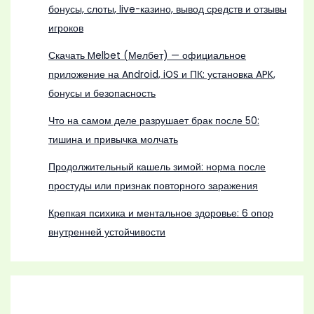
бонусы, слоты, live-казино, вывод средств и отзывы
игроков
Скачать Melbet (Мелбет) — официальное
приложение на Android, iOS и ПК: установка APK,
бонусы и безопасность
Что на самом деле разрушает брак после 50:
тишина и привычка молчать
Продолжительный кашель зимой: норма после
простуды или признак повторного заражения
Крепкая психика и ментальное здоровье: 6 опор
внутренней устойчивости