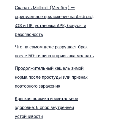
Скачать Melbet (Мелбет) —
официальное приложение на Android,
iOS и ПК: установка APK, бонусы и
безопасность
Что на самом деле разрушает брак
после 50: тишина и привычка молчать
Продолжительный кашель зимой:
норма после простуды или признак
повторного заражения
Крепкая психика и ментальное
здоровье: 6 опор внутренней
устойчивости