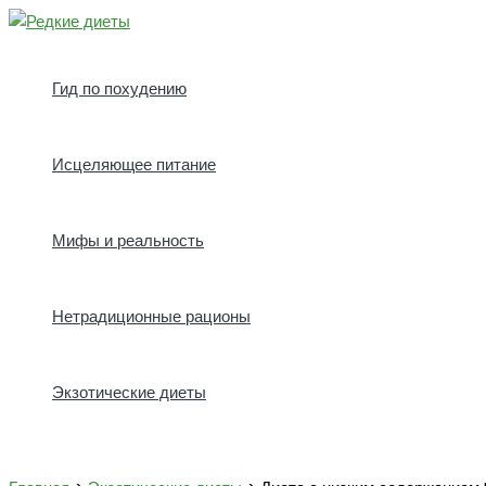
Перейти
к
содержимому
Гид по похудению
Исцеляющее питание
Мифы и реальность
Нетрадиционные рационы
Экзотические диеты
Поиск