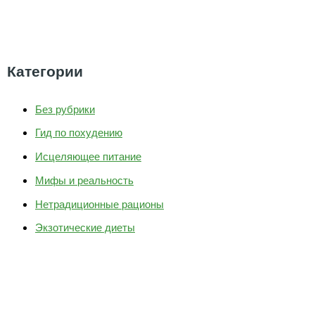
Категории
Без рубрики
Гид по похудению
Исцеляющее питание
Мифы и реальность
Нетрадиционные рационы
Экзотические диеты