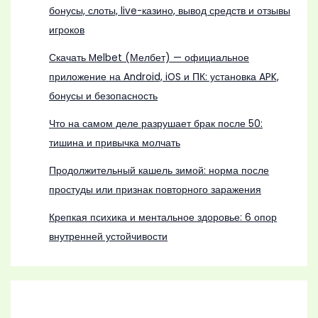
бонусы, слоты, live-казино, вывод средств и отзывы
игроков
Скачать Melbet (Мелбет) — официальное
приложение на Android, iOS и ПК: установка APK,
бонусы и безопасность
Что на самом деле разрушает брак после 50:
тишина и привычка молчать
Продолжительный кашель зимой: норма после
простуды или признак повторного заражения
Крепкая психика и ментальное здоровье: 6 опор
внутренней устойчивости