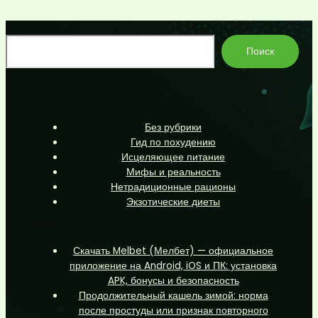
По
Поиск
Без рубрики
Гид по похудению
Исцеляющее питание
Мифы и реальность
Нетрадиционные рационы
Экзотические диеты
Скачать Melbet (Мелбет) — официальное
приложение на Android, iOS и ПК: установка
APK, бонусы и безопасность
Продолжительный кашель зимой: норма
после простуды или признак повторного