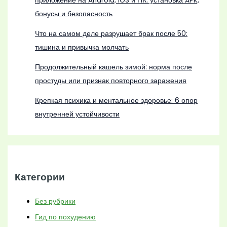
приложение на Android, iOS и ПК: установка APK,
бонусы и безопасность
Что на самом деле разрушает брак после 50:
тишина и привычка молчать
Продолжительный кашель зимой: норма после
простуды или признак повторного заражения
Крепкая психика и ментальное здоровье: 6 опор
внутренней устойчивости
Категории
Без рубрики
Гид по похудению