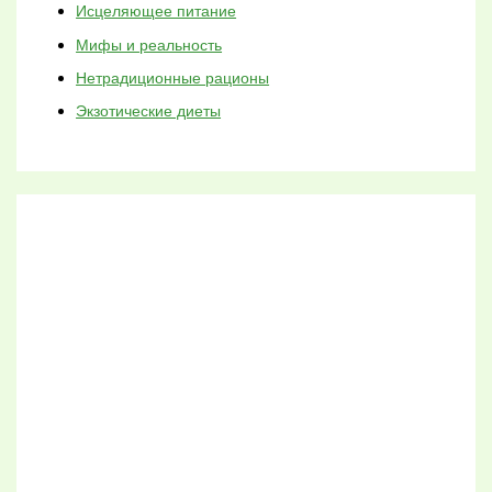
Исцеляющее питание
Мифы и реальность
Нетрадиционные рационы
Экзотические диеты