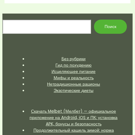
По
Поиск
Без рубрики
Гид по похудению
Исцеляющее питание
Мифы и реальность
Нетрадиционные рационы
Экзотические диеты
Скачать Melbet (Мелбет) — официальное
приложение на Android, iOS и ПК: установка
APK, бонусы и безопасность
Продолжительный кашель зимой: норма