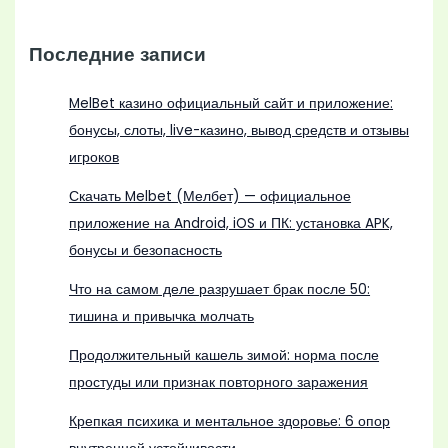
Последние записи
MelBet казино официальный сайт и приложение:
бонусы, слоты, live-казино, вывод средств и отзывы
игроков
Скачать Melbet (Мелбет) — официальное
приложение на Android, iOS и ПК: установка APK,
бонусы и безопасность
Что на самом деле разрушает брак после 50:
тишина и привычка молчать
Продолжительный кашель зимой: норма после
простуды или признак повторного заражения
Крепкая психика и ментальное здоровье: 6 опор