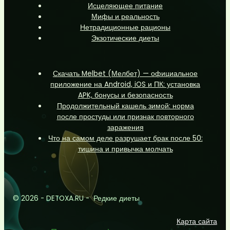
Исцеляющее питание
Мифы и реальность
Нетрадиционные рационы
Экзотические диеты
Скачать Melbet (Мелбет) — официальное
приложение на Android, iOS и ПК: установка
APK, бонусы и безопасность
Продолжительный кашель зимой: норма
после простуды или признак повторного
заражения
Что на самом деле разрушает брак после 50:
тишина и привычка молчать
© 2026 - DETOXA.RU - Редкие диеты
Карта сайта