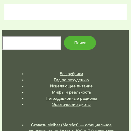
По
Поиск
Без рубрики
Гид по похудению
Исцеляющее питание
Мифы и реальность
Нетрадиционные рационы
Экзотические диеты
Скачать Melbet (Мелбет) — официальное