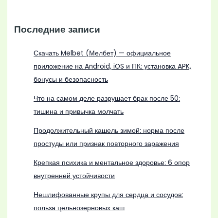
Последние записи
Скачать Melbet (Мелбет) — официальное
приложение на Android, iOS и ПК: установка APK,
бонусы и безопасность
Что на самом деле разрушает брак после 50:
тишина и привычка молчать
Продолжительный кашель зимой: норма после
простуды или признак повторного заражения
Крепкая психика и ментальное здоровье: 6 опор
внутренней устойчивости
Нешлифованные крупы для сердца и сосудов:
польза цельнозерновых каш