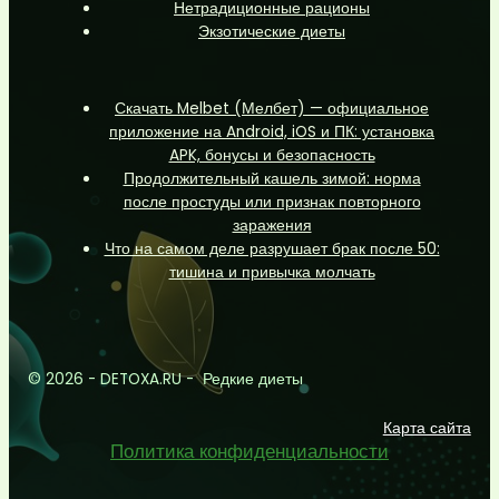
Нетрадиционные рационы
Экзотические диеты
Скачать Melbet (Мелбет) — официальное
приложение на Android, iOS и ПК: установка
APK, бонусы и безопасность
Продолжительный кашель зимой: норма
после простуды или признак повторного
заражения
Что на самом деле разрушает брак после 50:
тишина и привычка молчать
© 2026 - DETOXA.RU - Редкие диеты
Карта сайта
Политика конфиденциальности