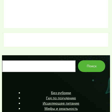
По
Поиск
Без рубрики
Гид по похудению
Исцеляющее питание
Мифы и реальность