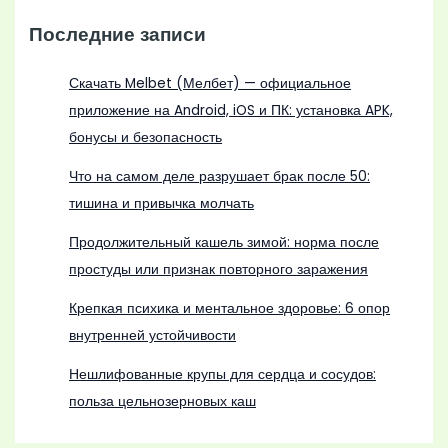
Последние записи
Скачать Melbet (Мелбет) — официальное
приложение на Android, iOS и ПК: установка APK,
бонусы и безопасность
Что на самом деле разрушает брак после 50:
тишина и привычка молчать
Продолжительный кашель зимой: норма после
простуды или признак повторного заражения
Крепкая психика и ментальное здоровье: 6 опор
внутренней устойчивости
Нешлифованные крупы для сердца и сосудов:
польза цельнозерновых каш