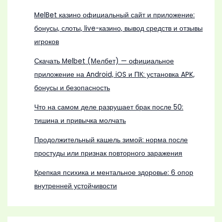
MelBet казино официальный сайт и приложение:
бонусы, слоты, live-казино, вывод средств и отзывы
игроков
Скачать Melbet (Мелбет) — официальное
приложение на Android, iOS и ПК: установка APK,
бонусы и безопасность
Что на самом деле разрушает брак после 50:
тишина и привычка молчать
Продолжительный кашель зимой: норма после
простуды или признак повторного заражения
Крепкая психика и ментальное здоровье: 6 опор
внутренней устойчивости