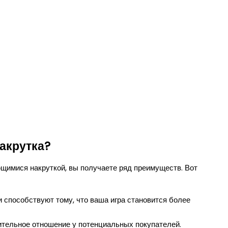
акрутка?
щимися накруткой, вы получаете ряд преимуществ. Вот
способствуют тому, что ваша игра становится более
тельное отношение у потенциальных покупателей.