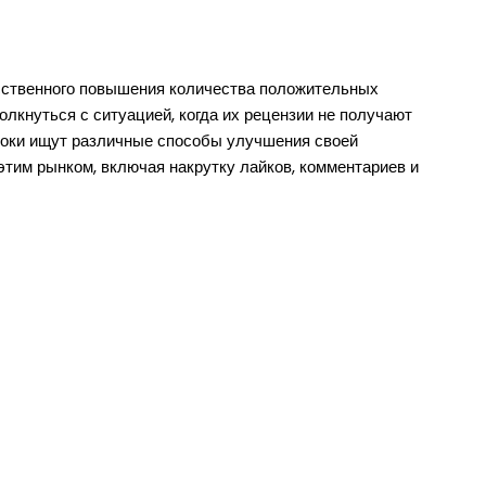
сственного повышения количества положительных
олкнуться с ситуацией, когда их рецензии не получают
гроки ищут различные способы улучшения своей
этим рынком, включая накрутку лайков, комментариев и