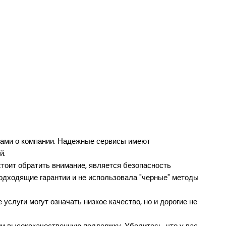
вами о компании. Надежные сервисы имеют
й.
тоит обратить внимание, является безопасность
одходящие гарантии и не использовала "черные" методы
услуги могут означать низкое качество, но и дорогие не
 высококачественную поддержку. Убедитесь, что у вас