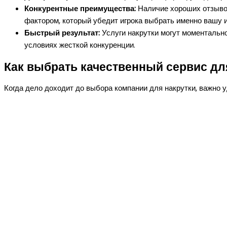
Конкурентные преимущества:
Наличие хороших отзыво
фактором, который убедит игрока выбрать именно вашу и
Быстрый результат:
Услуги накрутки могут моментально
условиях жесткой конкуренции.
Как выбрать качественный сервис дл
Когда дело доходит до выбора компании для накрутки, важно