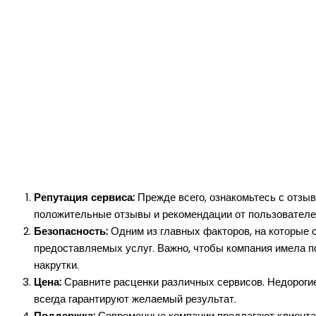
Репутация сервиса:
Прежде всего, ознакомьтесь с отзы
положительные отзывы и рекомендации от пользователе
Безопасность:
Одним из главных факторов, на которые с
предоставляемых услуг. Важно, чтобы компания имела п
накрутки.
Цена:
Сравните расценки различных сервисов. Недорогие 
всегда гарантируют желаемый результат.
Поддержка:
Современные компании предлагают клиентам