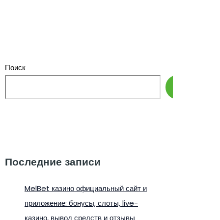
Поиск
Поиск
Последние записи
MelBet казино официальный сайт и
приложение: бонусы, слоты, live-
казино, вывод средств и отзывы