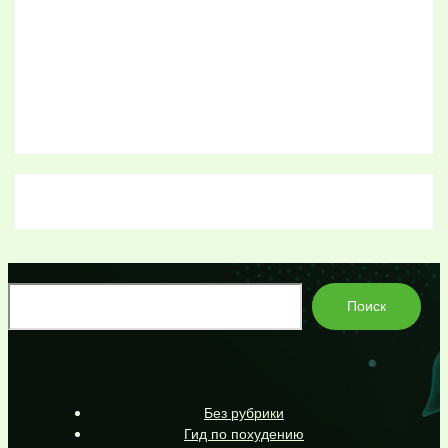
По
Поиск
Без рубрики
Гид по похудению