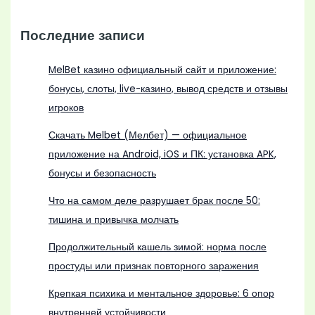
Последние записи
MelBet казино официальный сайт и приложение:
бонусы, слоты, live-казино, вывод средств и отзывы
игроков
Скачать Melbet (Мелбет) — официальное
приложение на Android, iOS и ПК: установка APK,
бонусы и безопасность
Что на самом деле разрушает брак после 50:
тишина и привычка молчать
Продолжительный кашель зимой: норма после
простуды или признак повторного заражения
Крепкая психика и ментальное здоровье: 6 опор
внутренней устойчивости