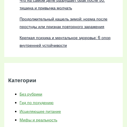
Что на самом деле разрушает брак после 50:
тишина и привычка молчать
Продолжительный кашель зимой: норма после
простуды или признак повторного заражения
Крепкая психика и ментальное здоровье: 6 опор
внутренней устойчивости
Категории
Без рубрики
Гид по похудению
Исцеляющее питание
Мифы и реальность