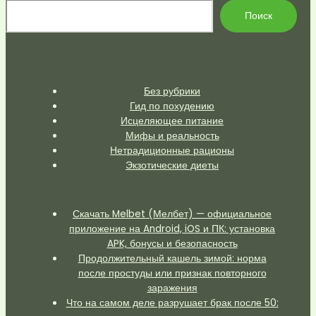
По
Поиск
Без рубрики
Гид по похудению
Исцеляющее питание
Мифы и реальность
Нетрадиционные рационы
Экзотические диеты
Скачать Melbet (Мелбет) — официальное
приложение на Android, iOS и ПК: установка
APK, бонусы и безопасность
Продолжительный кашель зимой: норма
после простуды или признак повторного
заражения
Что на самом деле разрушает брак после 50: