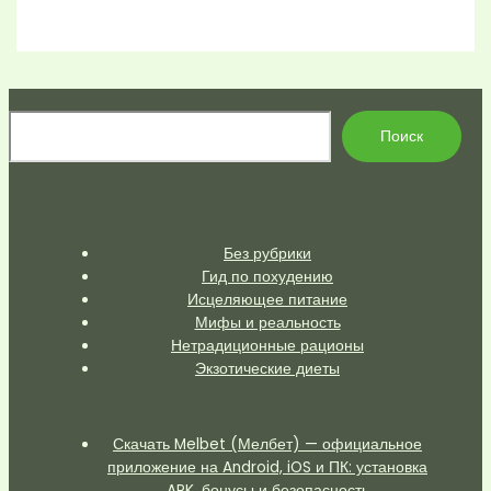
По
Поиск
Без рубрики
Гид по похудению
Исцеляющее питание
Мифы и реальность
Нетрадиционные рационы
Экзотические диеты
Скачать Melbet (Мелбет) — официальное
приложение на Android, iOS и ПК: установка
APK, бонусы и безопасность