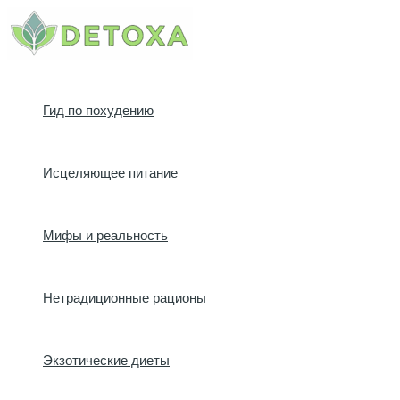
Перейти
к
содержимому
Гид по похудению
Исцеляющее питание
Мифы и реальность
Нетрадиционные рационы
Экзотические диеты