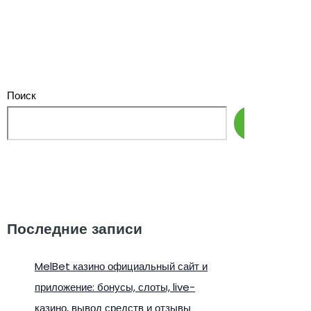
Поиск
Поиск
Последние записи
MelBet казино официальный сайт и
приложение: бонусы, слоты, live-
казино, вывод средств и отзывы