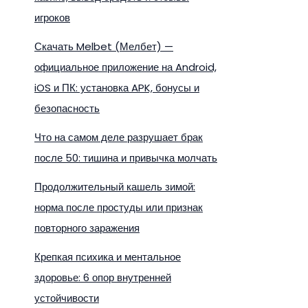
игроков
Скачать Melbet (Мелбет) —
официальное приложение на Android,
iOS и ПК: установка APK, бонусы и
безопасность
Что на самом деле разрушает брак
после 50: тишина и привычка молчать
Продолжительный кашель зимой:
норма после простуды или признак
повторного заражения
Крепкая психика и ментальное
здоровье: 6 опор внутренней
устойчивости