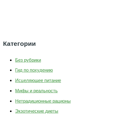
Категории
Без рубрики
Гид по похудению
Исцеляющее питание
Мифы и реальность
Нетрадиционные рационы
Экзотические диеты