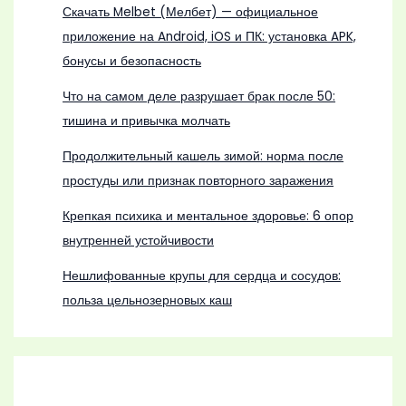
Скачать Melbet (Мелбет) — официальное
приложение на Android, iOS и ПК: установка APK,
бонусы и безопасность
Что на самом деле разрушает брак после 50:
тишина и привычка молчать
Продолжительный кашель зимой: норма после
простуды или признак повторного заражения
Крепкая психика и ментальное здоровье: 6 опор
внутренней устойчивости
Нешлифованные крупы для сердца и сосудов:
польза цельнозерновых каш