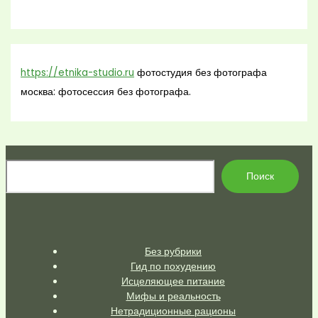
https://etnika-studio.ru
фотостудия без фотографа
москва: фотосессия без фотографа.
По
Поиск
Без рубрики
Гид по похудению
Исцеляющее питание
Мифы и реальность
Нетрадиционные рационы