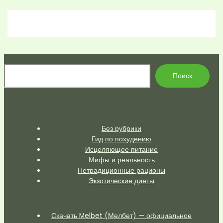
По
Поиск
Без рубрики
Гид по похудению
Исцеляющее питание
Мифы и реальность
Нетрадиционные рационы
Экзотические диеты
Скачать Melbet (Мелбет) — официальное