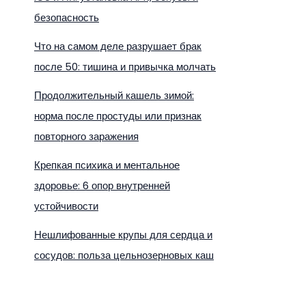
безопасность
Что на самом деле разрушает брак
после 50: тишина и привычка молчать
Продолжительный кашель зимой:
норма после простуды или признак
повторного заражения
Крепкая психика и ментальное
здоровье: 6 опор внутренней
устойчивости
Нешлифованные крупы для сердца и
сосудов: польза цельнозерновых каш