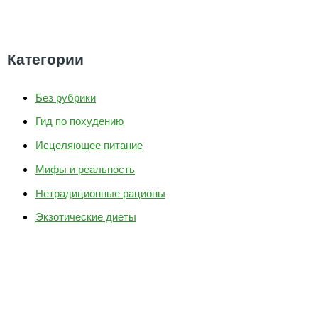
Категории
Без рубрики
Гид по похудению
Исцеляющее питание
Мифы и реальность
Нетрадиционные рационы
Экзотические диеты