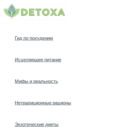
Перейти
к
содержимому
Гид по похудению
Исцеляющее питание
Мифы и реальность
Нетрадиционные рационы
Экзотические диеты