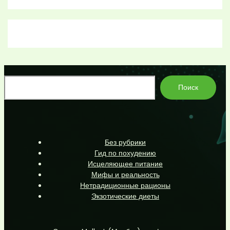
По
Поиск
Без рубрики
Гид по похудению
Исцеляющее питание
Мифы и реальность
Нетрадиционные рационы
Экзотические диеты