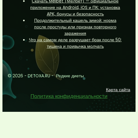
Скачать Melbet (Мелбет) — официальное
приложение на Android, iOS и ПК: установка
APK, бонусы и безопасность
Продолжительный кашель зимой: норма
после простуды или признак повторного
заражения
Что на самом деле разрушает брак после 50:
тишина и привычка молчать
© 2026 - DETOXA.RU - Редкие диеты
Карта сайта
Политика конфиденциальности