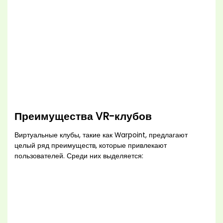
Преимущества VR-клубов
Виртуальные клубы, такие как Warpoint, предлагают
целый ряд преимуществ, которые привлекают
пользователей. Среди них выделяется: