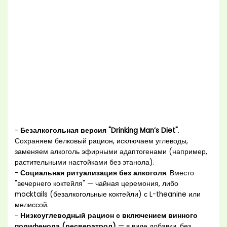
-
Безалкогольная версия "Drinking Man’s Diet"
.
Сохраняем белковый рацион, исключаем углеводы,
заменяем алкоголь эфирными адаптогенами (например,
растительными настойками без этанола).
-
Социальная ритуализация без алкоголя
. Вместо
"вечернего коктейля" — чайная церемония, либо
mocktails (безалкогольные коктейли) с L-theanine или
мелиссой.
-
Низкоуглеводный рацион с включением винного
полифенола (ресвератрол)
— в виде добавки, без