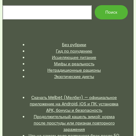
По
Поиск
Без рубрики
Гид по похудению
Исцеляющее питание
Мифы и реальность
Нетрадиционные рационы
Экзотические диеты
Скачать Melbet (Мелбет) — официальное
приложение на Android, iOS и ПК: установка
APK, бонусы и безопасность
Продолжительный кашель зимой: норма
после простуды или признак повторного
заражения
Что на самом деле разрушает брак после 50: