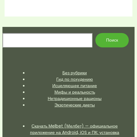
По
Поиск
Без рубрики
Гид по похудению
Исцеляющее питание
Мифы и реальность
Нетрадиционные рационы
Экзотические диеты
Скачать Melbet (Мелбет) — официальное
приложение на Android, iOS и ПК: установка