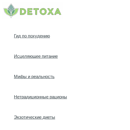
Перейти
к
содержимому
Гид по похудению
Исцеляющее питание
Мифы и реальность
Нетрадиционные рационы
Экзотические диеты