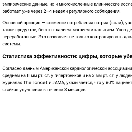
эмпирические данные, но и многочисленные клинические иссл
работает уже через 2–4 недели регулярного соблюдения.
Основной принцип — снижение потребления натрия (соли), уве
также продуктов, богатых калием, магнием и кальцием. Упор 
переработанные. Это позволяет не только контролировать да
системы.
Статистика эффективности: цифры, которые уб
Согласно данным Американской кардиологической ассоциации
среднем на 11 мм рт. ст. у гипертоников и на 3 мм рт. ст. у лю
журналах The Lancet и JAMA, указывается, что у 80% пациен
стойкое улучшение в течение 3 месяцев.