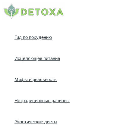
Перейти
к
содержимому
Гид по похудению
Исцеляющее питание
Мифы и реальность
Нетрадиционные рационы
Экзотические диеты