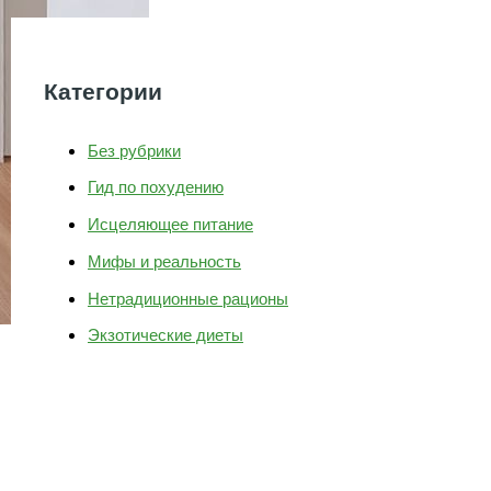
Категории
Без рубрики
Гид по похудению
Исцеляющее питание
Мифы и реальность
Нетрадиционные рационы
Экзотические диеты