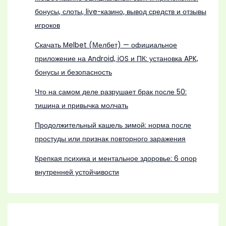
бонусы, слоты, live-казино, вывод средств и отзывы
игроков
Скачать Melbet (Мелбет) — официальное
приложение на Android, iOS и ПК: установка APK,
бонусы и безопасность
Что на самом деле разрушает брак после 50:
тишина и привычка молчать
Продолжительный кашель зимой: норма после
простуды или признак повторного заражения
Крепкая психика и ментальное здоровье: 6 опор
внутренней устойчивости