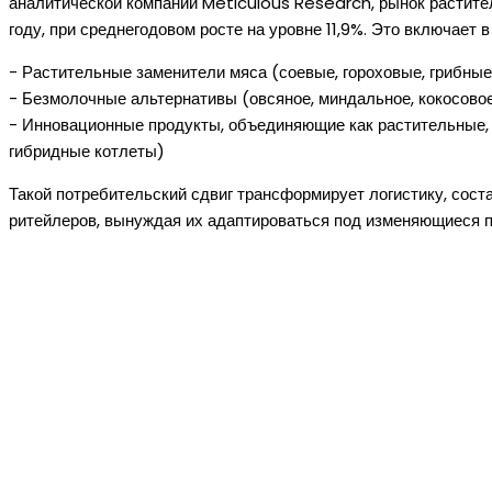
аналитической компании Meticulous Research, рынок растите
году, при среднегодовом росте на уровне 11,9%. Это включает в
- Растительные заменители мяса (соевые, гороховые, грибные
- Безмолочные альтернативы (овсяное, миндальное, кокосово
- Инновационные продукты, объединяющие как растительные, 
гибридные котлеты)
Такой потребительский сдвиг трансформирует логистику, сост
ритейлеров, вынуждая их адаптироваться под изменяющиеся п