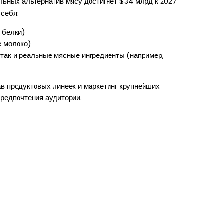
льных альтернатив мясу достигнет $34 млрд к 2027
 себя:
 белки)
е молоко)
так и реальные мясные ингредиенты (например,
ав продуктовых линеек и маркетинг крупнейших
редпочтения аудитории.