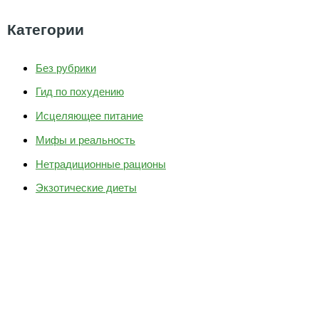
Категории
Без рубрики
Гид по похудению
Исцеляющее питание
Мифы и реальность
Нетрадиционные рационы
Экзотические диеты