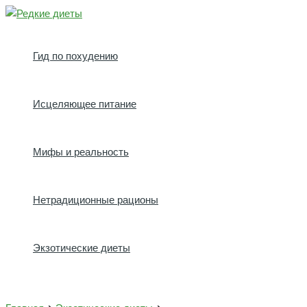
Перейти
к
содержимому
Гид по похудению
Исцеляющее питание
Мифы и реальность
Нетрадиционные рационы
Экзотические диеты
Поиск