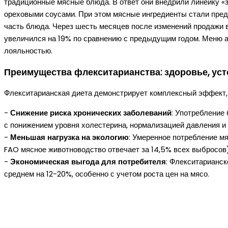
традиционные мясные блюда. В ответ они внедрили линейку «з
ореховыми соусами. При этом мясные ингредиенты стали предл
часть блюда. Через шесть месяцев после изменений продажи в
увеличился на 19% по сравнению с предыдущим годом. Меню а
лояльностью.
Преимущества флекситарианства: здоровье, уст
Флекситарианская диета демонстрирует комплексный эффект, 
-
Снижение риска хронических заболеваний
: Употребление
с понижением уровня холестерина, нормализацией давления и 
-
Меньшая нагрузка на экологию
: Умеренное потребление м
FAO мясное животноводство отвечает за 14,5% всех выбросов)
-
Экономическая выгода для потребителя
: Флекситарианс
среднем на 12-20%, особенно с учетом роста цен на мясо.