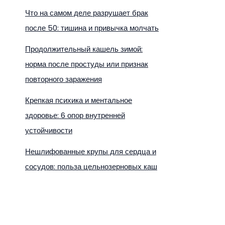
Что на самом деле разрушает брак
после 50: тишина и привычка молчать
Продолжительный кашель зимой:
норма после простуды или признак
повторного заражения
Крепкая психика и ментальное
здоровье: 6 опор внутренней
устойчивости
Нешлифованные крупы для сердца и
сосудов: польза цельнозерновых каш