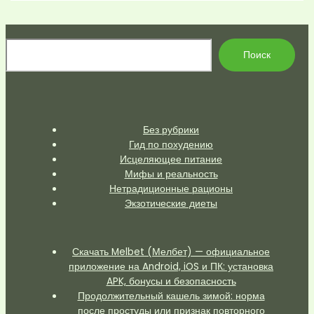
По
Поиск
Без рубрики
Гид по похудению
Исцеляющее питание
Мифы и реальность
Нетрадиционные рационы
Экзотические диеты
Скачать Melbet (Мелбет) — официальное
приложение на Android, iOS и ПК: установка
APK, бонусы и безопасность
Продолжительный кашель зимой: норма
после простуды или признак повторного