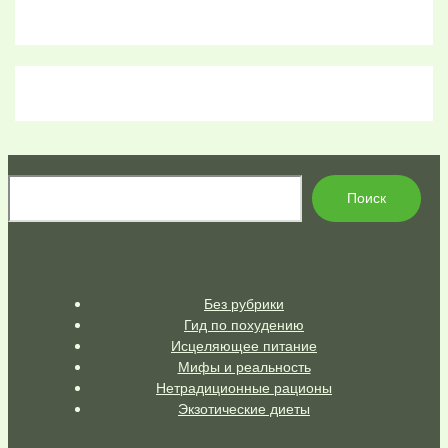
По
Поиск
Без рубрики
Гид по похудению
Исцеляющее питание
Мифы и реальность
Нетрадиционные рационы
Экзотические диеты