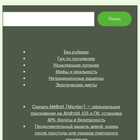
По
Поиск
Без рубрики
Гид по похудению
Исцеляющее питание
Мифы и реальность
Нетрадиционные рационы
Экзотические диеты
Скачать Melbet (Мелбет) — официальное
приложение на Android, iOS и ПК: установка
APK, бонусы и безопасность
Продолжительный кашель зимой: норма
после простуды или признак повторного
заражения